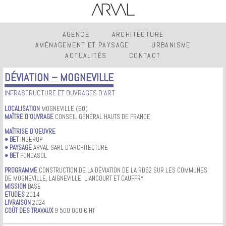
AGENCE
ARCHITECTURE
AMÉNAGEMENT ET PAYSAGE
URBANISME
ACTUALITÉS
CONTACT
DÉVIATION – MOGNEVILLE
INFRASTRUCTURE ET OUVRAGES D'ART
LOCALISATION
MOGNEVILLE (60)
MAÎTRE D’OUVRAGE
CONSEIL GÉNÉRAL HAUTS DE FRANCE
MAÎTRISE D’OEUVRE
• BET
INGEROP
• PAYSAGE
ARVAL SARL D’ARCHITECTURE
• BET
FONDASOL
PROGRAMME
CONSTRUCTION DE LA DÉVIATION DE LA RD62 SUR LES COMMUNES
DE MOGNEVILLE, LAIGNEVILLE, LIANCOURT ET CAUFFRY
MISSION
BASE
ETUDES
2014
LIVRAISON
2024
COÛT DES TRAVAUX
9 500 000 € HT