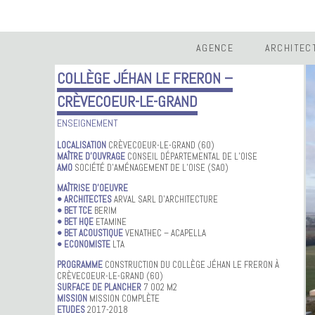
AGENCE
ARCHITEC
COLLÈGE JÉHAN LE FRERON –
CRÈVECOEUR-LE-GRAND
ENSEIGNEMENT
LOCALISATION
CRÈVECOEUR-LE-GRAND (60)
MAÎTRE D’OUVRAGE
CONSEIL DÉPARTEMENTAL DE L’OISE
AMO
SOCIÉTÉ D’AMÉNAGEMENT DE L’OISE (SAO)
MAÎTRISE D’OEUVRE
• ARCHITECTES
ARVAL SARL D’ARCHITECTURE
• BET TCE
BERIM
• BET HQE
ETAMINE
• BET ACOUSTIQUE
VENATHEC – ACAPELLA
• ECONOMISTE
LTA
PROGRAMME
CONSTRUCTION DU COLLÈGE JÉHAN LE FRERON À
CRÈVECOEUR-LE-GRAND (60)
SURFACE DE PLANCHER
7 002 M2
MISSION
MISSION COMPLÈTE
ETUDES
2017-2018