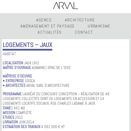
AGENCE
ARCHITECTURE
AMÉNAGEMENT ET PAYSAGE
URBANISME
ACTUALITÉS
CONTACT
LOGEMENTS – JAUX
HABITAT
LOCALISATION
JAUX (60)
MAÎTRE D’OUVRAGE
AUBARNE/ OPAC DE L’OISE
MAÎTRISE D’OEUVRE
• ENTREPRISE
SOGEA
• ARCHITECTES
ARVAL SARL D’ARCHITECTURE
PROGRAMME
LAURÉAT DU CONCOURS CONCEPTION – RÉALISATION DE 48
LOGEMENTS COLLECTIFS DONT 34 LOGEMENTS EN ACCESSION ET 14
LOGEMENTS LOCATIFS SOCIAUX, RUE CHARLES LADAME À JAUX.
SHAB
2 461 M2
MISSION
COMPLÈTE
ETUDES
2012
LIVRAISON
JUIN 2014
ESTIMATION DES TRAVAUX
4 091 000 € HT