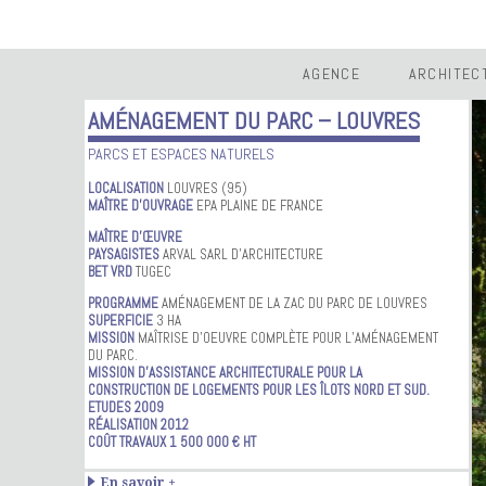
AGENCE
ARCHITEC
AMÉNAGEMENT DU PARC – LOUVRES
PARCS ET ESPACES NATURELS
LOCALISATION
LOUVRES (95)
MAÎTRE D’OUVRAGE
EPA PLAINE DE FRANCE
MAÎTRE D’ŒUVRE
PAYSAGISTES
ARVAL SARL D’ARCHITECTURE
BET VRD
TUGEC
PROGRAMME
AMÉNAGEMENT DE LA ZAC DU PARC DE LOUVRES
SUPERFICIE
3 HA
MISSION
MAÎTRISE D’OEUVRE COMPLÈTE POUR L’AMÉNAGEMENT
DU PARC.
MISSION D’ASSISTANCE ARCHITECTURALE POUR LA
CONSTRUCTION DE LOGEMENTS POUR LES ÎLOTS NORD ET SUD.
ETUDES
2009
RÉALISATION
2012
COÛT TRAVAUX
1 500 000 € HT
En savoir +