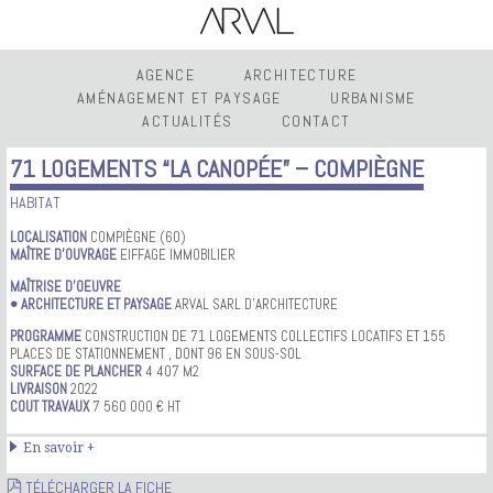
AGENCE
ARCHITECTURE
AMÉNAGEMENT ET PAYSAGE
URBANISME
ACTUALITÉS
CONTACT
71 LOGEMENTS “LA CANOPÉE” – COMPIÈGNE
HABITAT
LOCALISATION
COMPIÈGNE (60)
MAÎTRE D’OUVRAGE
EIFFAGE IMMOBILIER
MAÎTRISE D’OEUVRE
• ARCHITECTURE ET PAYSAGE
ARVAL SARL D’ARCHITECTURE
PROGRAMME
CONSTRUCTION DE 71 LOGEMENTS COLLECTIFS LOCATIFS ET 155
PLACES DE STATIONNEMENT , DONT 96 EN SOUS-SOL
SURFACE DE PLANCHER
4 407 M2
LIVRAISON
2022
COUT TRAVAUX
7 560 000 € HT
En savoir +
TÉLÉCHARGER LA FICHE